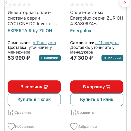
Инверторная сплит-
Сплит-система
система серии
Energolux серии ZURICH
CYCLONE DC Inverter
4 SAS09Z4-
ZAC-I/CN24NPZ
AI/SAU09Z4-AI
EXPERTAIR by ZILON
Energolux
(комплект)
Самовывоз:
с 11 августа
Самовывоз:
с 11 августа
Доставка:
уточняйте у
Доставка:
уточняйте у
менеджера
менеджера
53 990 ₽
47 300 ₽
В наличии
В наличии
В корзину
В корзину
Купить в 1 клик
Купить в 1 клик
Сравнить
Сравнить
Избранное
Избранное