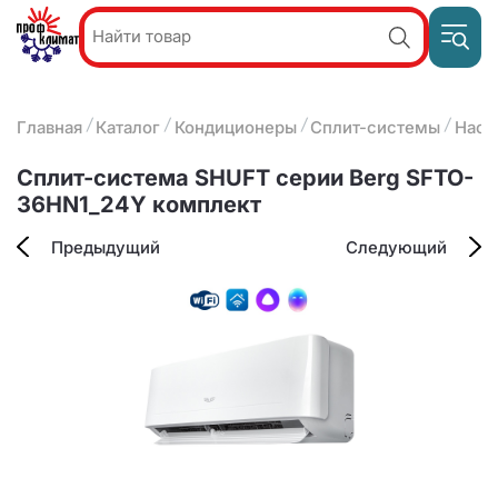
Пр
Акции и
звон
спецпредложения
ПН-П
8
Главная
Каталог
Кондиционеры
Сплит-системы
Наст
9:
О компании
2
(8412)
Наши услуги
Сплит-система SHUFT серии Berg SFTO-
25-
Оплата и доставка
36HN1_24Y комплект
93-63
Контакты
Предыдущий
Следующий