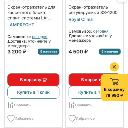
Экран-отражатель для
Экран-отражатель
кассетного блока
регулируемый SS-1200
сплит-системы LA-
Royal Clima
NW600-CA
LAMPRECHT
Самовывоз:
сегодня
Доставка:
уточняйте у
Самовывоз:
сегодня
менеджера
Доставка:
уточняйте у
менеджера
3 200 ₽
4 500 ₽
В наличии
В наличии
В корзину
В корзину
В корзину
Купить в 1 клик
Купить в 1 клик
78 990 ₽
Сравнить
Сравнить
Избранное
Избранное