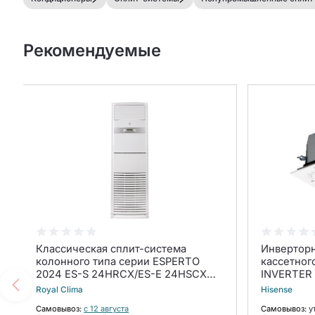
Рекомендуемые
Классическая сплит-система
Инверторн
колонного типа серии ESPERTO
кассетног
2024 ES-S 24HRCX/ES-E 24HSCX
INVERTER
(комплект)
950/AUW-3
Royal Clima
Hisense
Самовывоз:
с 12 августа
Самовывоз:
у