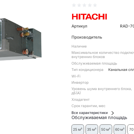
Артикул
RAD-7
Производитель
Наличие
Максимальное количество подкл
внутренних блоков
Обслуживаемая площадь
Тип кондиционера
Канальная сп
Wi-Fi
Инвертор
Уровень шума внутреннего блока,
дБ(А)
Хладагент
Срок гарантии, мес
Все характеристики
Обслуживаемая площадь
25 м²
35 м²
50 м²
60 м²
70