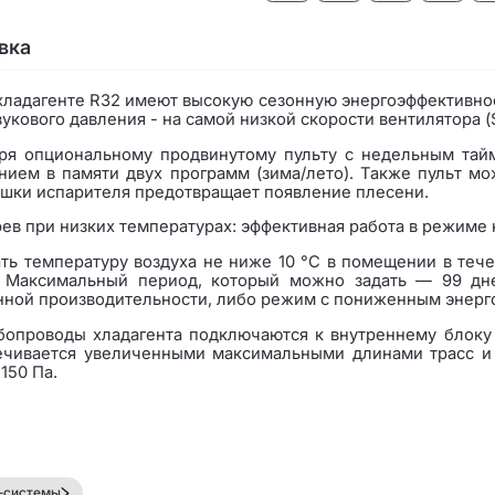
вка
ладагенте R32 имеют высокую сезонную энергоэффективност
кового давления - на самой низкой скорости вентилятора (S
аря опциональному продвинутому пульту с недельным тай
ием в памяти двух программ (зима/лето). Также пульт м
ушки испарителя предотвращает появление плесени.
в при низких температурах: эффективная работа в режиме н
 температуру воздуха не ниже 10 °C в помещении в течен
. Максимальный период, который можно задать — 99 дн
нной производительности, либо режим с пониженным энерг
бопроводы хладагента подключаются к внутреннему блоку
ечивается увеличенными максимальными длинами трасс и п
150 Па.
-системы