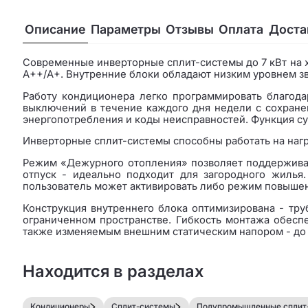
Описание
Параметры
Отзывы
Оплата
Доста
Cовременные инверторные сплит-системы до 7 кВт на х
А++/A+. Внутренние блоки обладают низким уровнем зву
Работу кондиционера легко программировать благод
выключений в течение каждого дня недели с сохранен
энергопотребления и коды неисправностей. Функция с
Инверторные сплит-системы способны работать на нагре
Режим «Дежурного отопления» позволяет поддерживать
отпуск - идеально подходит для загородного жилья
пользователь может активировать либо режим повыше
Конструкция внутреннего блока оптимизирована - тру
ограниченном пространстве. Гибкость монтажа обесп
также изменяемым внешним статическим напором - до 
Находится в разделах
Кондиционеры
Сплит-системы
Полупромышленные сплит