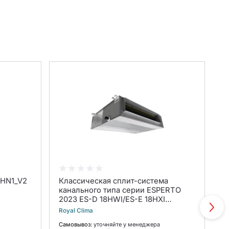
8HN1_V2
Классическая сплит-система
С
канального типа серии ESPERTO
п
2023 ES-D 18HWI/ES-E 18HXI
C
(комплект)
3
Royal Clima
Hi
Самовывоз:
уточняйте у менеджера
С