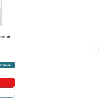
руемый
наличии