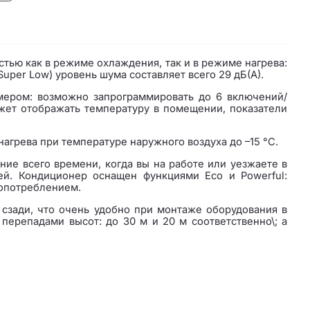
ью как в режиме охлаждения, так и в режиме нагрева:
uper Low) уровень шума составляет всего 29 дБ(А).
мером: возможно запрограммировать до 6 включений/
ожет отображать температуру в помещении, показатели
агрева при температуре наружного воздуха до –15 °C.
ие всего времени, когда вы на работе или уезжаете в
ей. Кондиционер оснащен функциями Eco и Powerful:
опотреблением.
 сзади, что очень удобно при монтаже оборудования в
ерепадами высот: до 30 м и 20 м соответственно\; а