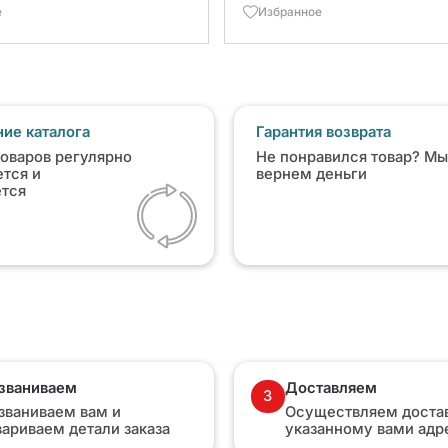
е
Избранное
ие каталога
Гарантия возврата
товаров регулярно
Не понравился товар? Мы
тся и
вернем деньги
ется
званиваем
Доставляем
3
званиваем вам и
Осуществляем достав
вариваем детали заказа
указанному вами адр