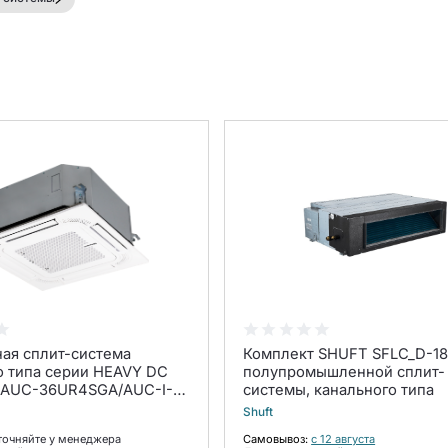
ая сплит-система
Комплект SHUFT SFLC_D-1
о типа серии HEAVY DC
полупромышленной сплит-
 AUC-36UR4SGA/AUC-I-
системы, канального типа
6U4S1A (комплект)
Shuft
точняйте у менеджера
Самовывоз:
с 12 августа