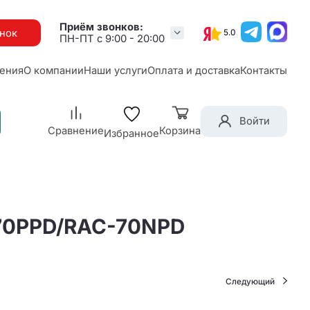
Приём звонков:
онок
5.0
ПН-ПТ с 9:00 - 20:00
ения
О компании
Наши услуги
Оплата и доставка
Контакты
Войти
Сравнение
Корзина
Избранное
-70PPD/RAC-70NPD
Следующий