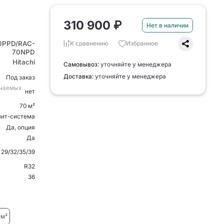
310 900 ₽
Нет в наличии
0PPD/RAC-
К сравнению
Избранное
70NPD
Hitachi
Самовывоз:
уточняйте у менеджера
Доставка:
уточняйте у менеджера
Под заказ
ючаемых
нет
70 м²
лит-система
Да, опция
Да
29/32/35/39
R32
36
 м²