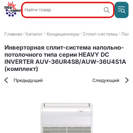
Пр
Акции и
звон
спецпредложения
ПН-П
8
Главная
Каталог
Кондиционеры
Сплит-системы
Полу
9:
О компании
2
(8412)
Наши услуги
Инверторная сплит-система напольно-
25-
Оплата и доставка
потолочного типа серии HEAVY DC
93-63
INVERTER AUV-36UR4SB/AUW-36U4S1A
Контакты
(комплект)
Предыдущий
Следующий