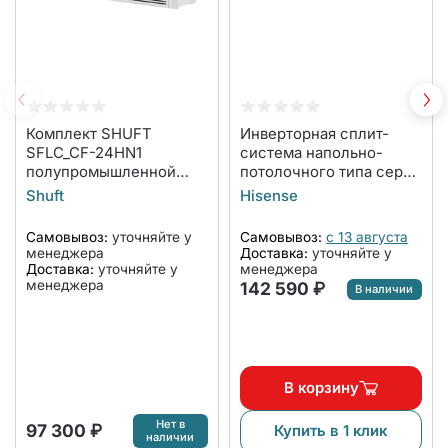
Комплект SHUFT
Инверторная сплит-
SFLC_CF-24HN1
система напольно-
полупромышленной
потолочного типа серии
сплит-системы
HEAVY EU DC INVERTER
Shuft
Hisense
напольно-потолочного
R32 Wi-Fi AVT-
типа
24UR4RB8/AUW-
Самовывоз:
уточняйте у
Самовывоз:
с 13 августа
24U4RJ7 WI-FI
менеджера
Доставка:
уточняйте у
(комплект)
Доставка:
уточняйте у
менеджера
менеджера
142 590 ₽
В наличии
В корзину
Нет в
97 300 ₽
Купить в 1 клик
наличии