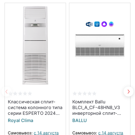
Классическая сплит-
Комплект Ballu
система колонного типа
BLCI_A_CF-48HN8_V3
серии ESPERTO 2024
инверторной сплит-
ES-S 60HRCX/ES-E
системы, напольно-
Royal Clima
BALLU
60HX (комплект)
потолочного типа
Самовывоз:
с 14 августа
Самовывоз:
с 14 августа