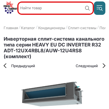
Пр
Акции и
звон
спецпредложения
ПН-П
8
Главная
Каталог
Кондиционеры
Сплит-системы
Полу
9:
О компании
2
(8412)
Наши услуги
Инверторная сплит-система канального
25-
Оплата и доставка
типа серии HEAVY EU DC INVERTER R32
93-63
ADT-12UX4RBL8/AUW-12U4RS8
Контакты
(комплект)
Предыдущий
Следующий