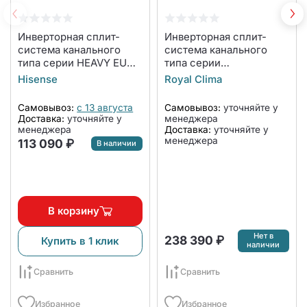
Инверторная сплит-
Инверторная сплит-
система канального
система канального
типа серии HEAVY EU
типа серии
DC INVERTER R32 Wi-Fi
COMPETENZA FULL DC
Hisense
Royal Clima
ADT-18UX4RCL8/AUW-
EU Inverter 2024 CO-D
18U4RS7 WI-FI
48HNCI/CO-E 48HNCI
Самовывоз:
с 13 августа
Самовывоз:
уточняйте у
(комплект)
(комплект)
Доставка:
уточняйте у
менеджера
менеджера
Доставка:
уточняйте у
менеджера
113 090 ₽
В наличии
В корзину
Нет в
238 390 ₽
Купить в 1 клик
наличии
Сравнить
Сравнить
Избранное
Избранное