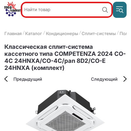
Пр
Акции и
звон
спецпредложения
ПН-П
8
Главная
Каталог
Кондиционеры
Сплит-системы
Полу
9:
О компании
2
(8412)
Наши услуги
Классическая сплит-система
25-
Оплата и доставка
кассетного типа COMPETENZA 2024 CO-
93-63
4C 24HNXA/CO-4C/pan 8D2/CO-E
Контакты
24HNXA (комплект)
Предыдущий
Следующий