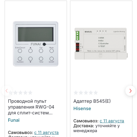
Проводной пульт
Адаптер B545(E)
управления RWG-04
Hisense
для сплит-систем
DAIJIN, сплит-систем с
Funai
Самовывоз:
с 11 августа
функцией теплового
Доставка:
уточняйте у
насоса ONSEN и
менеджера
Самовывоз:
с 11 августа
внутренних блоков