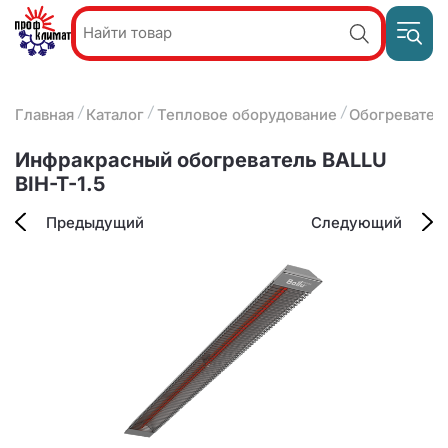
Пр
Акции и
звон
спецпредложения
ПН-П
8
Главная
Каталог
Тепловое оборудование
Обогревател
9:
О компании
2
(8412)
Наши услуги
Инфракрасный обогреватель BALLU
25-
Оплата и доставка
BIH-T-1.5
93-63
Контакты
Предыдущий
Следующий