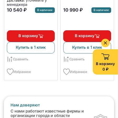
Доставка:
уточняйте у
настенного типа DAIJIN
менеджера
мульти сплит-систем
10 540 ₽
10 990 ₽
В наличии
В наличии
KIRIGAMI
В корзину
В корзину
Купить в 1 клик
Купить в 1 клик
Сравнить
Сравнить
В корзину
0 ₽
Избранное
Избранное
Нам доверяют
С нами работают известные фирмы и
организации города и области