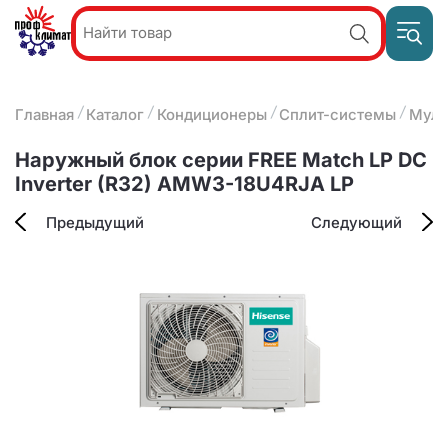
Пр
Акции и
звон
спецпредложения
ПН-П
8
Главная
Каталог
Кондиционеры
Сплит-системы
Муль
9:
О компании
2
(8412)
Наши услуги
Наружный блок серии FREE Match LP DC
25-
Оплата и доставка
Inverter (R32) AMW3-18U4RJA LP
93-63
Контакты
Предыдущий
Следующий