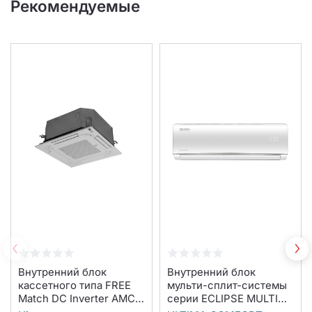
Рекомендуемые
Внутренний блок
Внутренний блок
кассетного типа FREE
мульти-сплит-системы
Match DC Inverter AMC-
серии ECLIPSE MULTI
18UX4SAA/AMC-
DC EU Inverter UC-